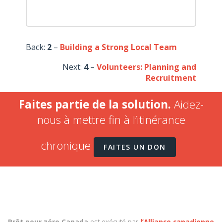
Back:
2
–
Building a Strong Local Team
Next:
4
–
Volunteers: Planning and
Recruitment
Faites partie de la solution.
Aidez-
nous à mettre fin à l’itinérance
chronique
FAITES UN DON
Prêt pour zéro Canada
est exécuté par
l’Alliance canadienne