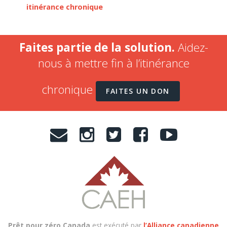
itinérance chronique
Faites partie de la solution.
Aidez-
nous à mettre fin à l’itinérance
chronique
FAITES UN DON
Prêt pour zéro Canada
est exécuté par
l’Alliance canadienne