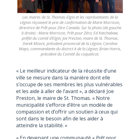
Les maires de St. Thomas-Elgin et les représentants de la
Légion reçoivent le prix de confirmation de Marie Morrison,
directrice de Prêt pour Zéro Canada. Sur la photo (de gauche
à droite) : Marie Morrison, Prêt pour Zéro; Ed Katchabaw,
préfet du comté d’Elgin; Joe Preston, maire de St. Thomas;
Derek Moore, président provincial de la Légion; Caroline
Mayo, commandante du district A de la Légion; Brian Harris,
président du Comité du coquelicot.
« Le meilleur indicateur de la réussite d’une
ville se mesure dans la manière dont elle
s’occupe de ses membres les plus vulnérables
et les aide à aller de l’avant », a déclaré Joe
Preston, le maire de St. Thomas. « Notre
municipalité s’efforce d’être un modèle de
compassion et d’offrir un soutien à ceux qui
sont dans le besoin afin de les aider à
atteindre la stabilité. »
« En devenant une communauté «
Prêt pour