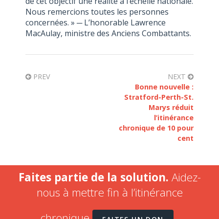
de cet objectif une réalité à l’échelle nationale.
Nous remercions toutes les personnes
concernées. » ─ L’honorable Lawrence
MacAulay, ministre des Anciens Combattants.
PREV
NEXT
Bonne nouvelle :
Stratford-Perth-St.
Marys réduit
l’itinérance
chronique de 10 pour
cent
Faites partie de la solution.
Aidez-
nous à mettre fin à l’itinérance
chronique